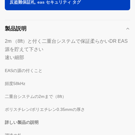
反盗難保証札
,
eas セキュリティ タグ
製品説明
2m （8ft）と付く二重台システムで保証柔らかいDR EAS
源を貯えて下さい
速い細部
EASの源の付くこと
頻度58kHz
二重台システムの2mまで（8ft）
ポリスチレン/ポリエチレン0.35mmの厚さ
詳しい製品の説明