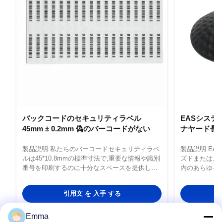
バックコードのセキュリティラベル
EASシステ
45mm ± 0.2mm 偽のバーコードがない
ナヤード長
製品説明:私たちのバーコードセキュリティラベ
製品説明:EA
ルは45*10.8mmの標準寸法で,重要な情報や識別
ズドまたはス
番号を印刷するのに十分なスペースを提供しま
内のあらゆる
す.ラベルはバーコードプリンタと互換性があり
の磁気セキュ
ます資産を保護するために必要なすべての情報
増やすために
引用文 を 入手 する
を印刷することができます. 極度の温度に耐える
です. この強
ように設計されています 温度範囲は -20°Fから
で保護されて
150°Fですこの特徴は,ラベルが厳しい環境でも
はHT001S
Emma