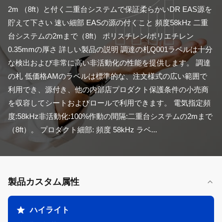
2m （8ft）と付く二重台システムで保証柔らかいDR EAS源を
貯えて下さい 速い細部 EASの源の付くこと 頻度58kHz 二重
台システムの2mまで（8ft） ポリスチレン/ポリエチレン
0.35mmの厚さ 詳しい製品の説明 調達の札Q001ラベルは十分
な検出および非常に高い非活動化の性能を提供します。 調達
の札 低価格AMのラベルは標準的な、注文様式の広い範囲で
利用でき、源付き、他の内部店プロダクト保護条件の小売商
を収容してシートおよびロールで利用できます。 電気指定頻
度:58kHz非活動化:100%作動の間隔:二重台システムの2mまで
（8ft）。 プロダクト細部: 頻度 58kHz ラベ...
製品カスタム属性
ハイライト