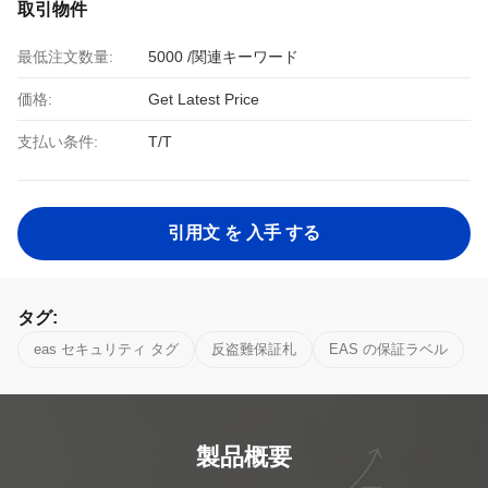
取引物件
最低注文数量:
5000 /関連キーワード
価格:
Get Latest Price
支払い条件:
T/T
引用文 を 入手 する
タグ:
eas セキュリティ タグ
反盗難保証札
EAS の保証ラベル
製品概要