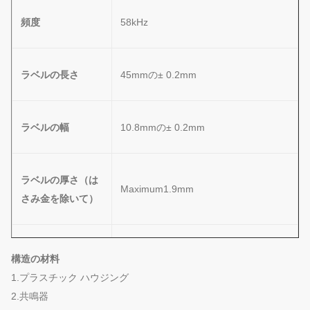
頻度
58kHz
ラベルの長さ
45mmの± 0.2mm
ラベルの幅
10.8mmの± 0.2mm
ラベルの厚さ（は
Maximum1.9mm
さみ金を除いて）
ラベルの厚さ（を
構造の材料
最高2.0mm
含むはさみ金）
1.プラスチック ハウジング
2.共鳴器