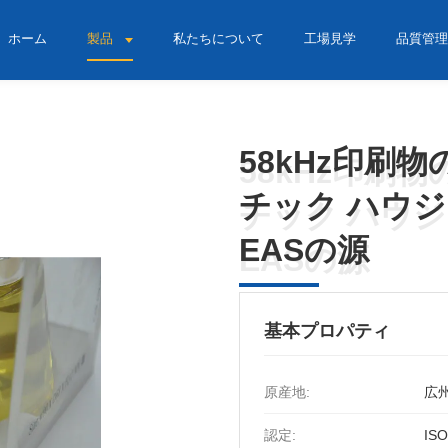
ホーム
製品
私たちについて
工場見学
品質管理
58kHz印刷
58kHz印刷
チック ハウジ
チック ハウジ
EASの源
EASの源
基本プロパティ
原産地:
広州
認定:
ISO