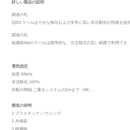
詳しい製品の説明
調達の札
Q001ラベルは十分な検出および非常に高い非活動化の性能を提
調達の札
低価格AMのラベルは標準的な、注文様式の広い範囲で利用でき
電気指定
頻度:58kHz
非活動化:100%
作動の間隔:二重台システムの2mまで（8ft）。
構造の材料
1.プラスチック ハウジング
2.共鳴器
3.積層物