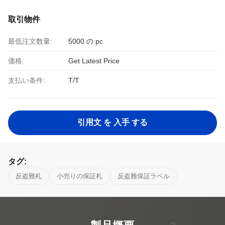
取引物件
最低注文数量:
5000 の pc
価格:
Get Latest Price
支払い条件:
T/T
引用文 を 入手 する
タグ:
反盗難札
小売りの保証札
反盗難保証ラベル