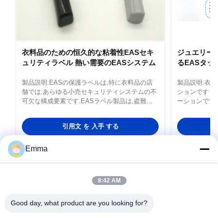
衣料品のための恒久的な粘着性EASセキ
ジュエリー
ュリティラベル 熱い需要のEASシステム
るEASタッ
製品説明:EASの保護ラベルは,特に衣料品の店
製品説明:衣
舗では,あらゆる小売セキュリティシステムの不
ションです 
可欠な構成要素です.EASラベル製品は,盗難と
ーションです
未許可の除去に対する信頼性の高い保護を提供
なたの小売店
するために,衣類EASシステムのために特別に設
るために設計
引用文 を 入手 する
計されています.. このEASセキュリティタグは
類と滑らかな
衣類に強く安全で固定できるように 永久的な粘
システムラベ
着剤が付着しています商品が頻繁に取り扱われ
は100枚のE
Emma
る高交通の小売環境での使用に最適. 7kgの総重
の幅広い範囲
さで 軽量で頑丈な防盗システムで 保護された物
保しますこれ
品を重くせずに セキュリティの追加層を追加し
ィ対策に必須の
8:42 AM
ます軽量 な デザイン に よっ て,着物 の 手入れ
うに設計された
Guangzhou QIDA Material & Technology
や 展示 に 邪魔 さ れる こと は ない. ...
と貼り付けら
Good day, what product are you looking for?
の除去から信..
Co., Ltd