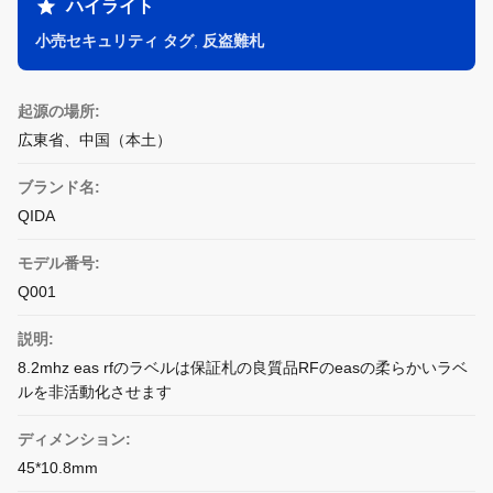
ハイライト
小売セキュリティ タグ
,
反盗難札
起源の場所:
広東省、中国（本土）
ブランド名:
QIDA
モデル番号:
Q001
説明:
8.2mhz eas rfのラベルは保証札の良質品RFのeasの柔らかいラベ
ルを非活動化させます
ディメンション:
45*10.8mm