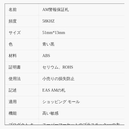
名前
AM警報保証札
頻度
58KHZ
サイズ
51mm*13mm
色
青い黒
材料
ABS
証明書
セリウム、ROHS
使用法
小売りの損失防止
記述
EAS AMの札
適用
ショッピング モール
機能
高い敏感
プロダクト キ
スーパーマーケットのプラスチックeasの衣