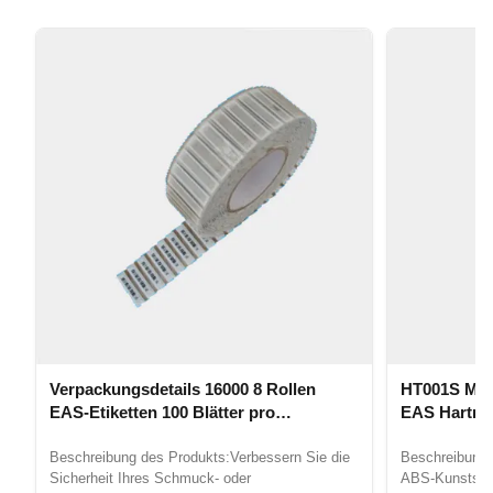
Verpackungsdetails 16000 8 Rollen
HT001S Mag
EAS-Etiketten 100 Blätter pro
EAS Hartma
Verpackung In Rollen/Auf Blättern
gegrabenem 
Beschreibung des Produkts:Verbessern Sie die
Beschreibung
Sicherheit Ihres Schmuck- oder
ABS-Kunststoff