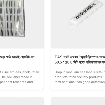
ির জন্য আঠা ছাড়াই হোয়াইট এম
EAS সফট লেবেল / অ্যান্টি ট্যাম্পার লেবে
50.5 * 10.8 মিমি মধ্যে পরিবেশবান্ধব ড্
 Glue am eas labels retail
Drop in label am eas labels retail 
s The AM label made in
products retail security products T
dependent research and
theft soft label has good detection
igh performance
performance. It is used to stick to
mi magnetic. Deliver
surface of the product without cov
hensive performance. Can
product information or damaging 
e label and commercial
product packaging. The soft label