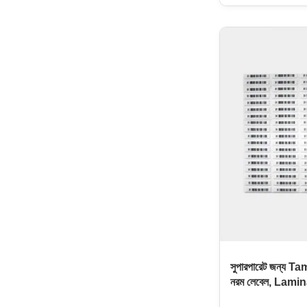
Amorphous and Se
excellent Compre
be used in sourc
retailing field. O
EU RoHS2.0 instr
amendments on h
Comply with REA
(1907/2006/EC )a
substances of hi
সুপারপারেট জন্য Ta
নরম লেবেল, Lami