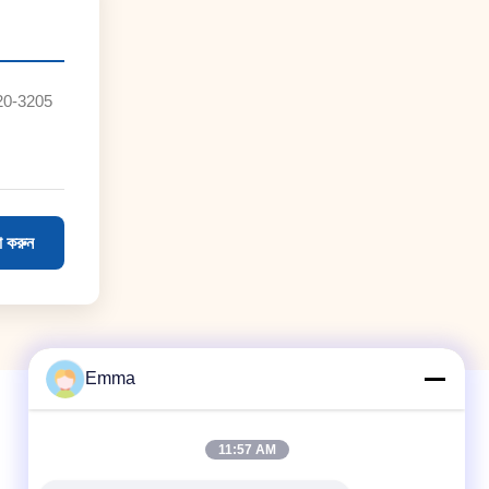
20-3205
া করুন
Emma
11:57 AM