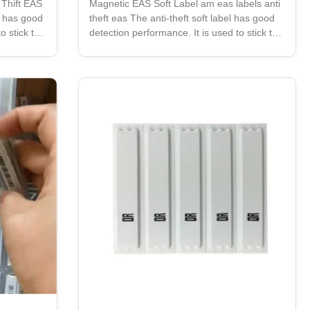
 Thift EAS
Magnetic EAS Soft Label am eas labels anti
el has good
theft eas The anti-theft soft label has good
o stick to
detection performance. It is used to stick to
 covering
the surface of the product without covering
ing the
the product information or damaging the
 uses a
product packaging. The soft label uses a
 which is
non-contact de activation method, which is
widely used
convenient and fast, and can be widely used
rmarkets,
in various scenarios such as supermarkets,
effectively
drug stores, and specialty stores, effectively
he
reducing theft loss, speeding up the