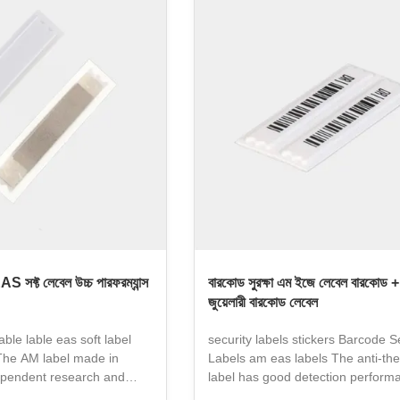
urs product complies with
non-contact de activation method,
uct(2011/65/EU) and its
convenient and fast, and can be 
armful substances.
in various scenarios such as supe
CH Regulation
drug stores, and specialty stores, 
nd its amendments to
reducing theft loss
gh
AS সফ্ট লেবেল উচ্চ পারফরম্যান্স
বারকোড সুরক্ষা এম ইজে লেবেল বারকোড 
জুয়েলারী বারকোড লেবেল
ble lable eas soft label
security labels stickers Barcode S
 The AM label made in
Labels am eas labels The anti-thef
dependent research and
label has good detection performan
igh performance
used to stick to the surface of the