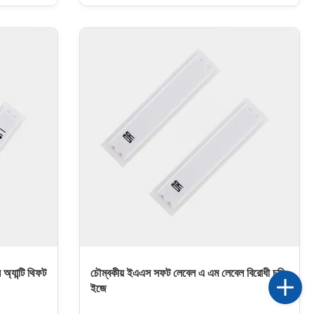
mation or
product without covering the product
The soft
information or damaging the product
tion
packaging. The soft label uses a non-
ast, and
contact de activation method, which is
narios
convenient and fast, and can be widely used
s, and
in various scenarios such as supermarkets,
ng theft
drug stores, and specialty stores, effectively
reducing theft loss, speeding
্যান্টি থিফট
চৌম্বকীয় ইএএস সফট লেবেল এ এম লেবেল বিরোধী চুরি
ইজে