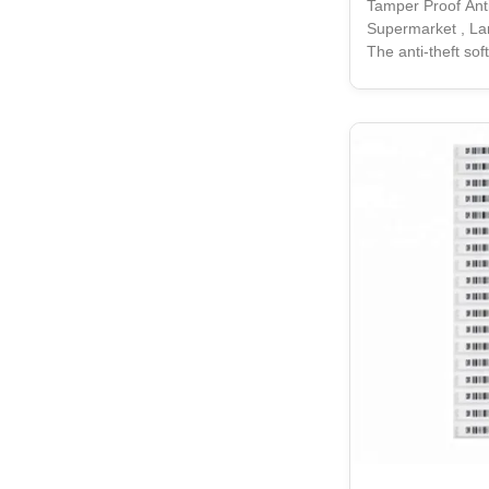
Tamper Proof Anti
Supermarket , L
The anti-theft sof
performance. It is
surface of the pr
product informat
product packaging
non-contact de ac
convenient and fa
in various scenar
drug stores, and s
reducing theft