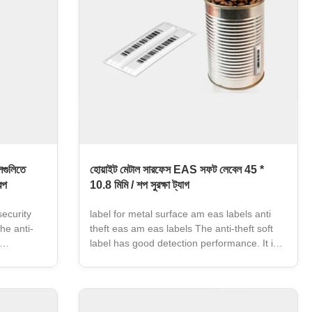
লগুলিতে
হোয়াইট মেটাল সারফেস EAS সফট লেবেল 45 *
রপ
10.8 মিমি / শপ সুরক্ষা ট্যাগ
security
label for metal surface am eas labels anti
he anti-
theft eas am eas labels The anti-theft soft
label has good detection performance. It is
 the
used to stick to the surface of the product
ering the
without covering the product information or
the
damaging the product packaging. The soft
 uses a
label uses a non-contact de activation