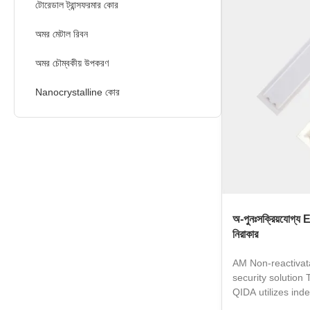
retailing field. O
টোরেডাল ট্রান্সফরমার কোর
EU RoHS2.0 instr
amendments on h
অমর মেটাল রিবন
Comply with REA
(1907/2006/EC )a
অমর চৌম্বকীয় উপকরণ
substances of hi
Nanocrystalline কোর
অ-পুনঃসক্রিয়যোগ্য E
নিরাকার
AM Non-reactivata
security solution
QIDA utilizes in
development of h