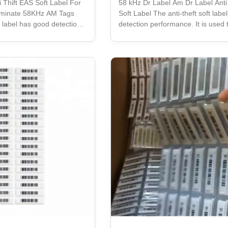
 Thift EAS Soft Label For
58 kHz Dr Label Am Dr Label Anti
aminate 58KHz AM Tags
Soft Label The anti-theft soft lab
t label has good detection
detection performance. It is used t
 used to stick to the
the surface of the product without
oduct without covering the
the product information or damag
ion or damaging the
product packaging. The soft label
. The soft label uses a
non-contact de activation method,
tivation method, which is
convenient and fast, and can be 
st, and can be widely used
in various scenarios such as supe
ios such as supermarkets,
drug stores, and specialty stores, 
pecialty stores, effectively
reducing theft loss, speeding up t