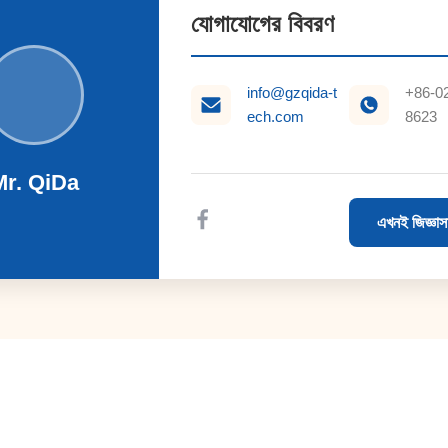
যোগাযোগের বিবরণ
info@gzqida-t
+86-0
ech.com
8623
Mr. QiDa
এখনই জিজ্ঞাস