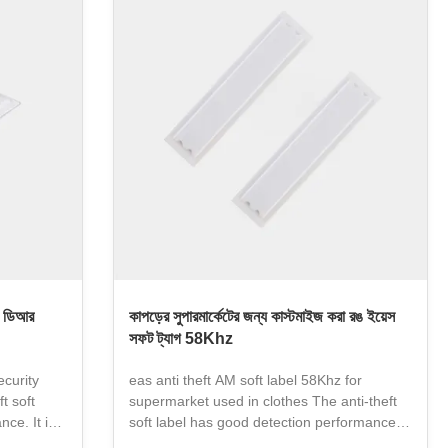
 which is
method, which is convenient and fast, and
widely used
can be widely used in various scenarios
rmarkets,
such as supermarkets, drug stores, and
effectively
specialty stores, effectively reducing theft
loss, speeding
+ ডিআর
কাপড়ের সুপারমার্কেটের জন্য কাস্টমাইজ করা রঙ ইয়েস
সফট ট্যাগ 58Khz
ecurity
eas anti theft AM soft label 58Khz for
t soft
supermarket used in clothes The anti-theft
ce. It is
soft label has good detection performance.
 product
It is used to stick to the surface of the