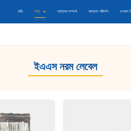
বাড়ি
পণ্য
আমাদের সম্পর্কে
কারখানা পরিদর্শন
গুণমান নি
ইএএস নরম লেবেল