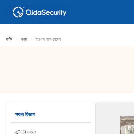
বাড়ি
পণ্য
ইএএস নরম লেবেল
সকল বিভাগ
এন্টি চুরি লেবেল