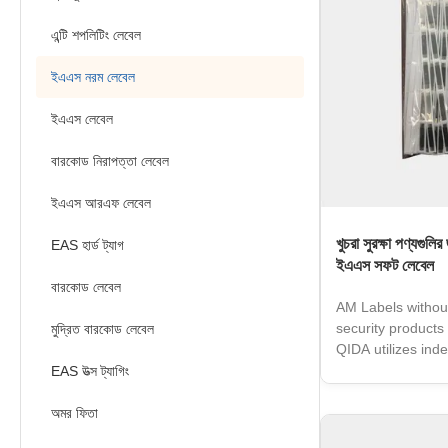
এন্টি শপলিটিং লেবেল
ইএএস নরম লেবেল
ইএএস লেবেল
বারকোড নিরাপত্তা লেবেল
ইএএস আরএফ লেবেল
খুচরা সুরক্ষা পণ্যগুল
EAS হার্ড ট্যাগ
ইএএস সফট লেবেল
বারকোড লেবেল
AM Labels without
security product
মুদ্রিত বারকোড লেবেল
QIDA utilizes in
development of h
EAS উত্স ট্যাগিং
Amorphous and Se
excellent Compre
অমর ফিতা
be used in sourc