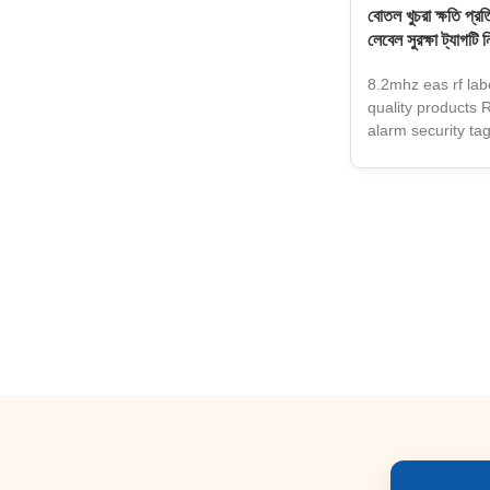
বোতল খুচরা ক্ষতি প
লেবেল সুরক্ষা ট্যাগটি নি
8.2mhz eas rf labe
quality products
alarm security t
51mm*13mm Color 
ABS Certificate 
Loss Prevention 
Application Shopp
Sensitive Produc
plastic eas cloth
can get feedback 
receive your inqui
support within 48