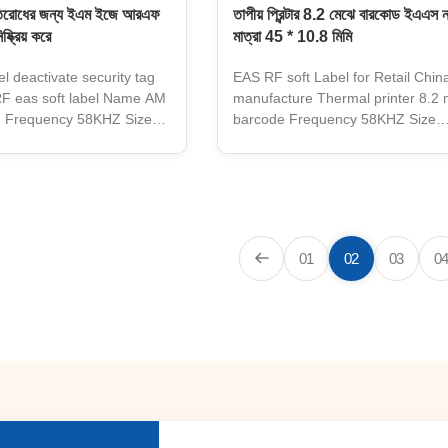
্রতিরোধের জন্য ইএম ইজে আরএফ
তাপীয় প্রিন্টার 8.2 মেঝে বারকোড ইএএস 
ষ্ক্রিয় করে
মাত্রা 45 * 10.8 মিমি
l deactivate security tag
EAS RF soft Label for Retail China
 RF eas soft label Name AM
manufacture Thermal printer 8.2
ag Frequency 58KHZ Size
barcode Frequency 58KHZ Size
black , blue Material
51mm*13mm Color black , blue Ma
CE , ROHS Usage Retail
ABS Certificate CE , ROHS Usage 
Description EAS AM Tag
Loss Prevention Description EAS
ing Mall Function High
Application Shopping Mall Functi
t Keywords supermarket
Sensitive Specification: Size or 3
ing alarm hard tag 1.you
3*4CM (option) Frequency :8.2M
01
02
03
0
within 12 hours after
: 20000pcs/CTN Weight : 11kg/C
ry. 2.you can get technical
hard tags: Small size, light weigh
 hours after
tags – cost saving 100% compatibl
AM