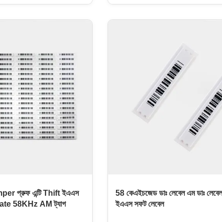
mi magnetic. Deliver
without covering the product infor
hensive performance. Can
damaging the product packaging. 
e label and commercial
label uses a non-contact de activa
urs product complies with
method, which is convenient and f
uct(2011/65/EU) and its
can be widely used in various sce
armful substances.
such as supermarkets, drug store
CH Regulation
specialty stores, effectively reduci
nd its amendments to
loss, speeding up
gh concern.
mper প্রুফ এন্টি Thift ইএএস
58 কেএইচজেড ডাঃ লেবেল এম ডাঃ লেবেল অ
nate 58KHz AM ট্যাগ
ইএএস সফট লেবেল