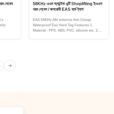
নরম লেবেল
58KHz এএম অ্যান্টেনা এন্টি Shoplifting ইএএস
নরম লেবেল / জলরোধী EAS হার্ড ট্যাগ
's
EAS 58KHz AM antenna Anti Cheap
 mhz
Waterproof Eas Hard Tag Features 1.
Material : PPS, ABS, PVC, silicone etc. 2.
terial
Frequency : 125KHz, 13.56MHz, 860-
Retail
960MHz 3. Working Temparature : -30°C to
 AM Tag
100°C 4. Data retention : 10 years 5.
on High
Programming Cycles : 100,000 times 6. The
*3,4*4 and
anti-jamming design, waterproof, high
HZ Packing
temperature 7. Soak washable, reusable rub
4
TN eas am
directly ironing. 8. Near-field multi-tag
t Reusable
identification. Chip available 1. LF (125KHz):
e with all
TK4100, EM4200, EM4305, T5577, Hitag 1,