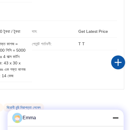
 টুকরা / টুকরা
দাম:
Get Latest Price
শক্ত কাগজ =
পেমেন্ট শর্তাবলী:
T T
00 পিসি = 5000
x 4 বাক্স কার্টন
র: 43 x 30 x
m এক শক্ত কাগজ
: 14 কেজ
বিরোধী চুরি নিরাপত্তা লেবেল
Emma