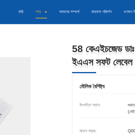
বাড়ি
পণ্য
আমাদের সম্পর্কে
কারখানা পরিদর্শন
গুণমান নি
58 কেএইচজেড ডাঃ ল
58 কেএইচজেড ডাঃ ল
ইএএস সফট লেবেল
ইএএস সফট লেবেল
মৌলিক বৈশিষ্ট্য
উৎপত্তি স্থান:
গুয়া
(মেইন
মডেল নম্বর:
Q0