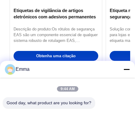
Etiquetas de vigilância de artigos
Etiqueta ma
eletrónicos com adesivos permanentes
segurança a
Descrição do produto:Os rótulos de segurança
Solução contra
EAS são um componente essencial de qualquer
para lojas e n
sistema robusto de rotulagem EAS,
etiqueta maci
proporcionando um meio confiável e eficaz de
revolucionário 
proteger a mercadoria contra o roubo e a
roubo do que n
Obtenha uma citação
O
remoção não autorizada.O produto EAS Labels
para toda a lo
oferece uma solução abrangente para reforçar
proteger sua m
Emma
as ...
9:44 AM
Guangzhou QIDA Material & Technology
Good day, what product are you looking for?
Co., Ltd
Um fornecedor líder de produtos de alta qualidade, dedicado à
inovação e à satisfação do cliente.