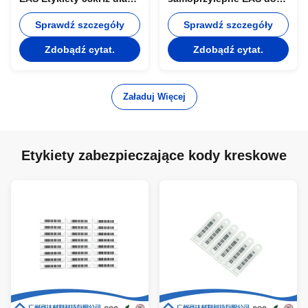
instrukcji odzieży
zabezpieczenia
Sprawdź szczegóły
supermarketów ISO9001
Sprawdź szczegóły
Zdobądź cytat.
Zdobądź cytat.
Załaduj Więcej
Etykiety zabezpieczające kody kreskowe