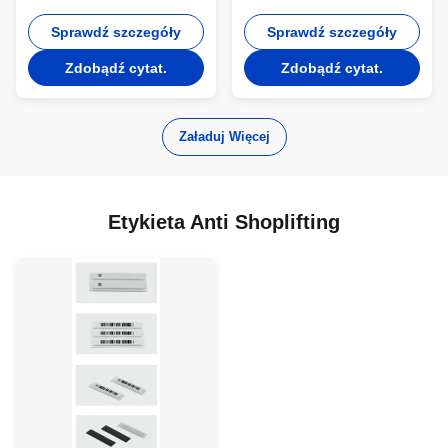
zabezpieczenia Twarde
Oznacz niestandardowe
znaczniki z pinem PN6013
Sprawdź szczegóły
style dla ochrony
Sprawdź szczegóły
58KHz AM DR
Zdobądź cytat.
Zdobądź cytat.
Załaduj Więcej
Etykieta Anti Shoplifting