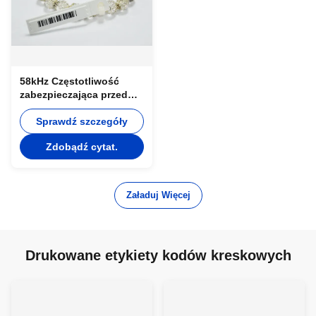
58kHz Częstotliwość
zabezpieczająca przed
kradzieżą Wydrukowano
etykietowanie kodów
Sprawdź szczegóły
kreskowych AM Hang
Zdobądź cytat.
Tag EAS
Załaduj Więcej
Drukowane etykiety kodów kreskowych