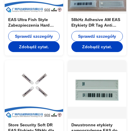
EAS Ultra Fish Style
58kHz Adhesive AM EAS
Zabezpieczenia Hard
Etykiety DR Tag Anti
Tags Anti Theft dla
Theft, Low density
biżuterii / sklepu
Sprawdź szczegóły
Poliester 0.08m
Sprawdź szczegóły
odzieżowego
Zdobądź cytat.
Zdobądź cytat.
Store Security Soft DR
Dwustronne etykiety
EAS Etykiety 58kHz dla
samoprzylepne EAS do