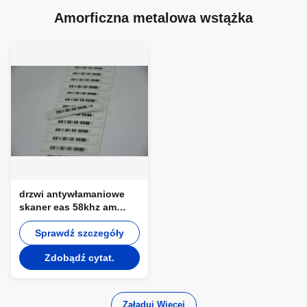
Amorficzna metalowa wstążka
drzwi antywłamaniowe
skaner eas 58khz am
antywłamaniowy system
alarmowy
Sprawdź szczegóły
Zdobądź cytat.
Załaduj Więcej