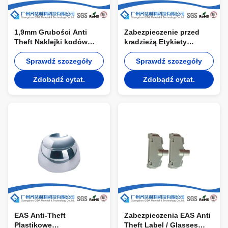
1,9mm Grubości Anti
Zabezpieczenie przed
Theft Naklejki kodów
kradzieżą Etykiety
kreskowych Etykiety
magnetyczne i etykiety
Detaliczne kradzieży
Sprawdź szczegóły
do towarów
Sprawdź szczegóły
zabezpieczeń Tagi
Zdobądź cytat.
Zdobądź cytat.
EAS Anti-Theft
Zabezpieczenia EAS Anti
Plastikowe
Theft Label / Glasses