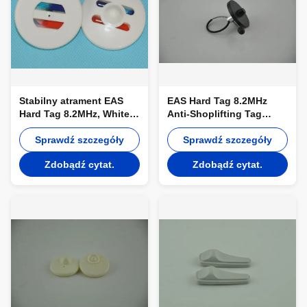
Stabilny atrament EAS
EAS Hard Tag 8.2MHz
Hard Tag 8.2MHz, White
Anti-Shoplifting Tag
Round i High Sensitive
butelki EAS dla
Sprawdź szczegóły
supermarketów
Sprawdź szczegóły
Zdobądź cytat.
Zdobądź cytat.