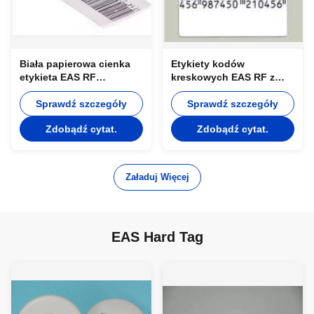
Biała papierowa cienka
Etykiety kodów
etykieta EAS RF
kreskowych EAS RF z
dezaktywowana 8,2 MHz
etykietami
dla sklepów detalicznych
Sprawdź szczegóły
jednorazowymi o
Sprawdź szczegóły
częstotliwości 8,2 MHz
Zdobądź cytat.
Zdobądź cytat.
Załaduj Więcej
EAS Hard Tag