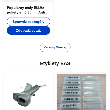
Popularny mały 58kHz
polietylen 0.35mm Anti -
Etykietowanie w sklepie
45 * 10.8mm
Sprawdź szczegóły
Zdobądź cytat.
Załaduj Więcej
Etykiety EAS