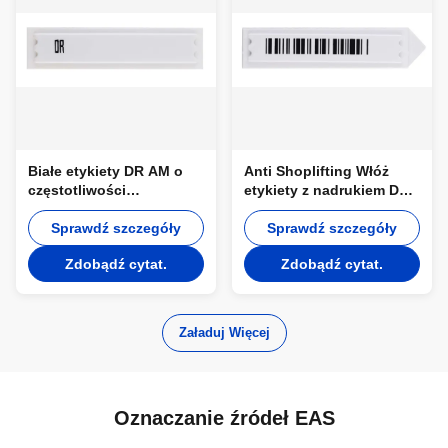
Białe etykiety DR AM o
Anti Shoplifting Włóż
częstotliwości
etykiety z nadrukiem DR
próbkowania 58 kHz
etykietami z kodem
drukują etykiety kodów
Sprawdź szczegóły
kreskowym, długość
Sprawdź szczegóły
kreskowych dla tagu
etykiety 45 mm
Zdobądź cytat.
Zdobądź cytat.
źródłowego Anti Theft
Załaduj Więcej
Oznaczanie źródeł EAS