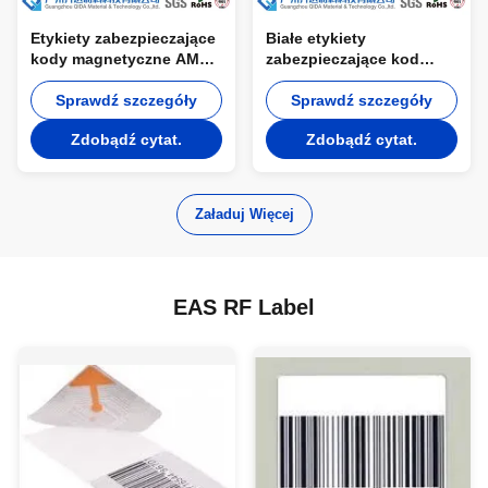
Etykiety zabezpieczające
Białe etykiety
kody magnetyczne AM
zabezpieczające kod
Library Semi-Hard AM
kreskowy 58kHz
labels, Sourcing Tag
Sprawdź szczegóły
Częstotliwość anty
Sprawdź szczegóły
kradzieży Supermarket
Zdobądź cytat.
Zdobądź cytat.
AM Miękkie etykiety
Załaduj Więcej
EAS RF Label