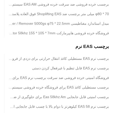
برچسب خرده فروشی ضد سرقت خرده فروشی EAS AM سیستم غیرفعال سازی یکپارچه برای برچسب DR غیرفعال شده است
φ80 * 70 میلی متر برچسب ضد Shoplifting EAS فوق العاده پلاستیک پوشش داده شده با فشار مغناطیسی کلید جدا کننده حذف کننده برچسب سخت
مبدل استاندارد مغناطیسی EAS Hard Tag Detacher / Remover 5000gs φ75 * 22.5mm
فروشگاه خرده فروشی هایپرمارکت Eas Am Label Deactivator 58khz 155 * 105 * 7mm
برچسب EAS نرم
برچسب نرم EAS مستطیلی کاغذ انتقال حرارتی برای دزدی از فروشگاه
برچسب نرم EAS قابل تنظیم با غیرفعال کردن دستی
فروشگاه امنیتی خرده فروشی ضد سرقت برچسب نرم EAS برای مغازه ها و مشاغل
برچسب مستطیلی کاغذ EAS برای فروشگاه خرده فروشی سیستم امنیتی
برچسب امنیتی قابل جابجایی Eas 58khz Am برای جلوگیری از ضرر خرده فروشی
برچسب نرم EAS 58 کیلوهرتز با دوام بالا با چسب قابل جابجایی امنیتی