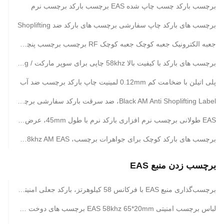
برچسب بارکد چسب چاپ شده EAS برچسب بارکد برچسب نرم
برچسب های بارکد چاپ سفارشی برچسب های بارکد ضد Shoplifting
جعبه الکترونیک جعبه کوچک جعبه کوچک RF برچسب برچسب پنچر / برچسب بارکد با دوام
برچسب های بارکد با کیفیت بالا 58khz چاپی برای سوپر مارکت / AM Hand Tag
پلی اتیلن با ضخامت کم 0.12mm لمینیت چاپ بارکد برچسب ضد آب
Black AM Anti Shoplifting Label، ضد سرقت بارکد سفارشی برچسب 58khz
EAS طولانی برچسب نرم افزاری بارکد نرم با طول 45mm، عرض 10.8mm
برچسب های بارکد کوچک برای جواهرات برچسب، 58khz AM EAS برچسب های نرم
برچسب زدن منبع EAS
برچسب‌گذاری منبع EAS با فرکانس 58 کیلوهرتز، بارکد جعلی امنیتی ضد سرقت برچسب‌های AM DR
لباس برچسب امنیتی EAS 58khz 65*20mm برچسب های دوخت سفارشی فروشگاه خرده فروشی