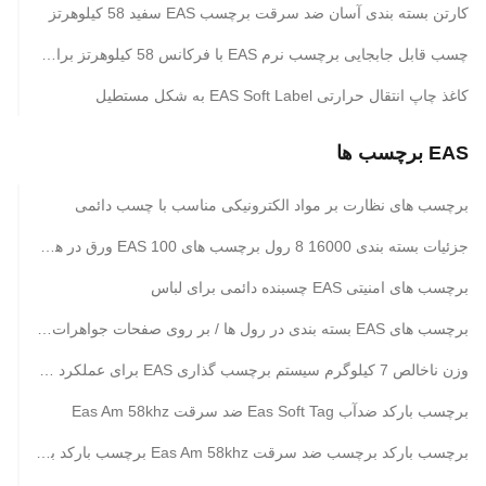
کارتن بسته بندی آسان ضد سرقت برچسب EAS سفید 58 کیلوهرتز
چسب قابل جابجایی برچسب نرم EAS با فرکانس 58 کیلوهرتز برای جلوگیری از از دست دادن امنیت
کاغذ چاپ انتقال حرارتی EAS Soft Label به شکل مستطیل
EAS برچسب ها
برچسب های نظارت بر مواد الکترونیکی مناسب با چسب دائمی
جزئیات بسته بندی 16000 8 رول برچسب های EAS 100 ورق در هر بسته در رول / بر روی ورق
برچسب های امنیتی EAS چسبنده دائمی برای لباس
برچسب های EAS بسته بندی در رول ها / بر روی صفحات جواهرات / فروشگاه لباس جزئیات بسته بندی 16000 8 رول عملکرد برتر
وزن ناخالص 7 کیلوگرم سیستم برچسب گذاری EAS برای عملکرد فروشگاه جواهرات و لباس
برچسب بارکد ضدآب Eas Soft Tag ضد سرقت Eas Am 58khz
برچسب بارکد برچسب ضد سرقت Eas Am 58khz برچسب بارکد برای سیستم امنیتی خرده فروشی