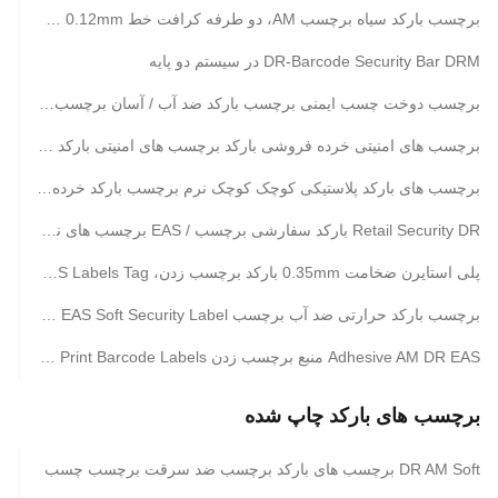
برچسب بارکد سیاه برچسب AM، دو طرفه کرافت خط 0.12mm ضخیم
DR-Barcode Security Bar DRM در سیستم دو پایه
برچسب دوخت چسب ایمنی برچسب بارکد ضد آب / آسان برچسب برچسب
برچسب های امنیتی خرده فروشی بارکد برچسب های امنیتی بارکد برچسب های بارکد پلاستیکی
برچسب های بارکد پلاستیکی کوچک کوچک نرم برچسب بارکد خرده فروشی
Retail Security DR بارکد سفارشی برچسب / EAS برچسب های نرم افزاری 58khz Frequency OEM
پلی استایرن ضخامت 0.35mm بارکد برچسب زدن، Shop Security EAS Labels Tag
برچسب بارکد حرارتی ضد آب برچسب 58khz AM EAS Soft Security Label
Adhesive AM DR EAS منبع برچسب زدن 58khz Print Barcode Labels پلاستیک مسکن
برچسب های بارکد چاپ شده
DR AM Soft برچسب های بارکد برچسب ضد سرقت برچسب چسب