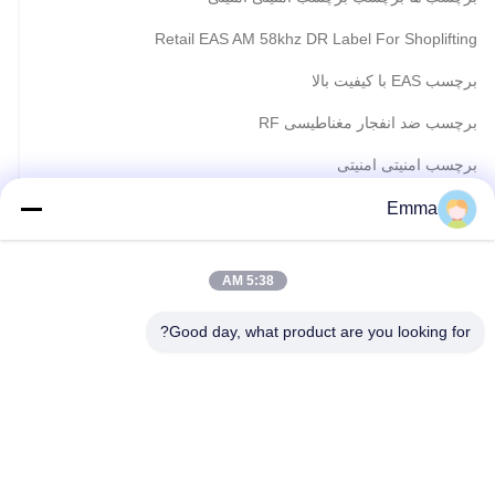
Retail EAS AM 58khz DR Label For Shoplifting
برچسب EAS با کیفیت بالا
برچسب ضد انفجار مغناطیسی RF
برچسب امنیتی امنیتی
Emma
5:38 AM
Guangzhou QIDA Material & Technology
Good day, what product are you looking for?
Co., Ltd
ارائه دهنده پیشرو محصولات با کیفیت بالا، متعهد به نوآوری و
رضایت مشتری.