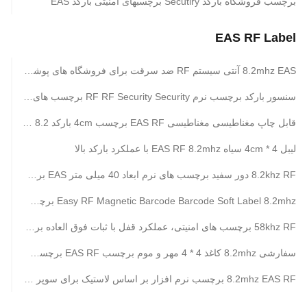
برچسب فروشگاه بارکد Secutiry برچسبهای امنیتی بارکد EAS
EAS RF Label
8.2mhz EAS آنتی سیستم RF ضد سرقت برای فروشگاه های پوشاک 1550 * 380 * 130 میلی متر
سنسور بارکد برچسب نرم RF RF Security Security برچسب های ضد سرقت
قابل چاپ مغناطیسی مغناطیسی EAS RF برچسب 4cm بارکد 8.2 مگاهرتز نرم مدور
لیبل 4 * 4cm سیاه EAS RF 8.2mhz با عملکرد بارکد بالا
8.2khz RF دور سفید برچسب های نرم ابعاد 40 میلی متر EAS برچسب ضد سرقت
Easy RF Magnetic Barcode Barcode Soft Label 8.2mhz برچسب های تیزکن سیستم آسان RF
58khz RF برچسب های امنیتی، عملکرد قفل با ثبات فوق العاده برچسب چکش کوچک
سفارشی 8.2mhz کاغذ 4 * 4 مهر و موم برچسب EAS RF برچسب ضد سرقت برای فروشگاه خرده فروشی
8.2mhz EAS RF برچسب نرم افزار بر اساس لاستیک برای سوپر مارکت / فروشگاه