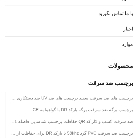
با ما تماس بگیرید
اخبار
موارد
محصولات
برچسب ضد سرقت
برچسب های ضد سرقت سفید برچسب های ضد UV ضد دستکاری 20000pcs / CTN
برچسب برگه ضد سرقت برگه بارکد DR با گواهینامه CE
ضد سرقت کسب و کار کد QR حفاظت برچسب شناسایی فاصله 1-2m
برچسب ضد سرقت PVC گرد 58khz با بارکد DR برای حفاظت از ظروف