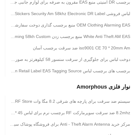
برچسب DR امنیتی منبع EAS مقرون به صرفه برای لوازم جانبی جواهرات
لباس فروشی Eas Security Stickers Security Am 58khz Electronic DR Label
OEM Clothing Alarming EAS منبع برچسب گذاری دوخت سفارشی برچسب های امنیتی 58kh
White Anti Theft AM EAS منبع برچسب زدن Soft Label Clothing Alarming 58kh Custom
iso9001 CE 70 * 20mm Am ضد سرقت برچسب آسان
دوخت لباس برای جلوگیری از سرقت سنسور 58 کیلوهرتز به صورت امن
برچسب های برچسب لباس Eras Security Label 58khz Supermarket Loss Prevention Retail Label EAS Tagging Source
نوار فلزی Amorphous
سیستم ضد سرقت برای پارچه های شرقی 8.2 مگا وات RF Store فروشگاه امنیت زنگ هشدار دهنده برچسب
8.2mhz ضد سرقت سوپرمارکت RF برچسب نرم برای لباس 45 * 10.8mm
مرکز خرید Anti - Theft Alarm Antenna برای فروشگاه پوشاک سیستم های برچسب امنیتی