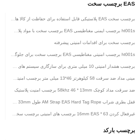
EAS برچسب سخت
برچسب سخت EAS پلاستیکی قابل استفاده برای حفاظت از کالا های خرده فروشی
ht001s برچسب ایمنی مغناطیسی EAS برچسب سخت با مواد پلاستیکی ABS و پین شکاف دار
برچسب سخت برای اقدامات امنیتی پیشرفته
ht001s برچسب امنیتی مغناطیسی EAS برچسب سخت برای جلوگیری از ضرر خرده فروشی
برچسب هشدار امنیتی 10 میلی متری برای سازگاری سیستم های EAS
مینی مداد ضد سرقت 58 کیلوهرتز 46*13 میلی متر برچسب امنیتی پلاستیکی مقاومت در برابر شکست
ضد سرقت مداد کوچک 58khz 46 * 13mm برچسب امنیت پلاستیک
قفل بطری شراب AM Strap EAS Hard Tag Rope طول 17.5cm 33mm ابعاد
غیرفعال کردن 63 * 16mm EAS برچسب های امنیتی برچسب سخت / خرده فروشی EAS
برچسب بارکد