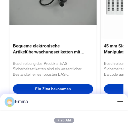
Bequeme elektronische
45 mm Siche
Artikelüberwachungsetiketten mit
Manipulatio
Dauerklebstoff
Temperatur
Beschreibung des Produkts:EAS-
Beschreibung 
Sicherheitsetiketten sind ein wesentlicher
Sicherheitseti
Bestandteil eines robusten EAS-
Barcode ausge
Kennzeichnungssystems und bieten ein
Sicherheitssc
zuverlässiges und wirksames Mittel, um Waren
enthält 20000 
Ein Zitat bekommen
vor Diebstahl und unbefugtem Entfernen zu
dass Sie für a
schützen.Das Produkt EAS Labels bietet eine
Etiketten habe
Emma
umfassende Lösung zur ...
7:26 AM