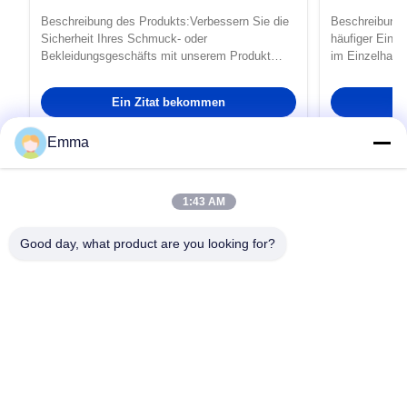
Verpackung In Rollen/Auf Blättern
Einzelhande
Beschreibung des Produkts:Verbessern Sie die
Beschreibung
Sicherheit Ihres Schmuck- oder
häufiger Einsat
Bekleidungsgeschäfts mit unserem Produkt
im Einzelhand
EAS Labels.Diese EAS-Sensoren sind so
Kleidung, Ele
konzipiert, dass sie einen zuverlässigen Schutz
angebracht we
Ein Zitat bekommen
vor Diebstahl und unbefugtem Entfernen Ihrer
verhindern.Mit
wertvollen Waren bieten.. Mit einer Frequenz
Einzelhändler 
Emma
von 58 ...
1:43 AM
Guangzhou QIDA Material & Technology
Good day, what product are you looking for?
Co., Ltd
Ein führender Anbieter von hochwertigen Produkten, der sich
der Innovation und der Kundenzufriedenheit widmet.