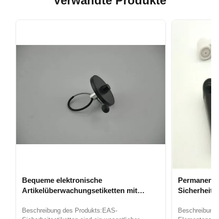
Verwandte Produkte
Bequeme elektronische
Permanente
Artikelüberwachungsetiketten mit
Sicherheits
Dauerklebstoff
Beschreibung des Produkts:EAS-
Beschreibung