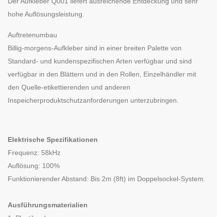
Der Aufkleber Q001 liefert ausreichende Entdeckung und sehr
(einschließlich
Maximum 2.0mm
hohe Auflösungsleistung.
Zwischenlage)
Auftretenumbau
Billig-morgens-Aufkleber sind in einer breiten Palette von
Standard- und kundenspezifischen Arten verfügbar und sind
verfügbar in den Blättern und in den Rollen, Einzelhändler mit
den Quelle-etikettierenden und anderen
Inspeicherproduktschutzanforderungen unterzubringen.
Elektrische Spezifikationen
Frequenz: 58kHz
Auflösung: 100%
Funktionierender Abstand: Bis 2m (8ft) im Doppelsockel-System.
Ausführungsmaterialien