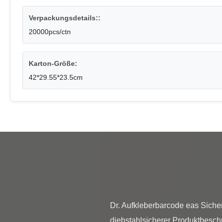
Verpackungsdetails::
20000pcs/ctn
Karton-Größe:
42*29.55*23.5cm
Dr. Aufkleberbarcode eas Sicher
diebstahlsicherer Produktbesc