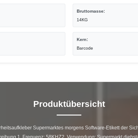
Bruttomasse:
14KG
Kern:
Barcode
Produktübersicht
heitsaufkleber Supermarktes morgens Software-Etikett der Siche
hreibung 1. Frequenz: 58KHZ2. Verwendung: Supermarkt diebsta