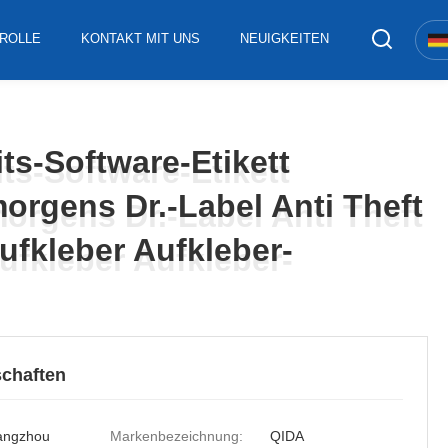
ROLLE
KONTAKT MIT UNS
NEUIGKEITEN
ts-Software-Etikett
ts-Software-Etikett
orgens Dr.-Label Anti Theft
orgens Dr.-Label Anti Theft
ufkleber Aufkleber-
ufkleber Aufkleber-
chaften
angzhou
Markenbezeichnung:
QIDA