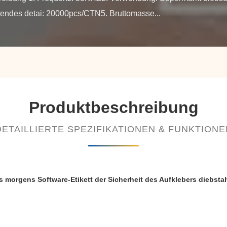
endes detai: 20000pcs/CTN5. Bruttomasse...
Produktbeschreibung
DETAILLIERTE SPEZIFIKATIONEN & FUNKTIONE
 morgens Software-Etikett der Sicherheit des Aufklebers diebstah