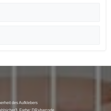
rheit des Aufklebers 
hlsicher3. Farbe: DR+barcode 