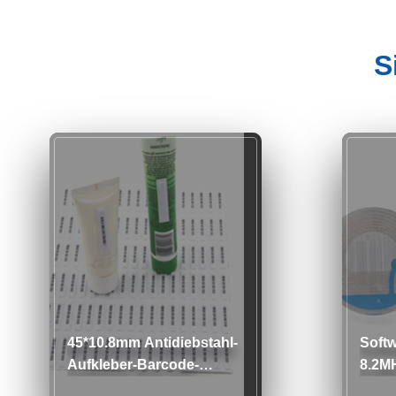
S
45*10.8mm Antidiebstahl-
Softw
Aufkleber-Barcode-
8.2MH
Sicherheitssystem sehr
Siche