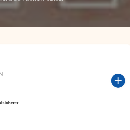
N
lsicherer