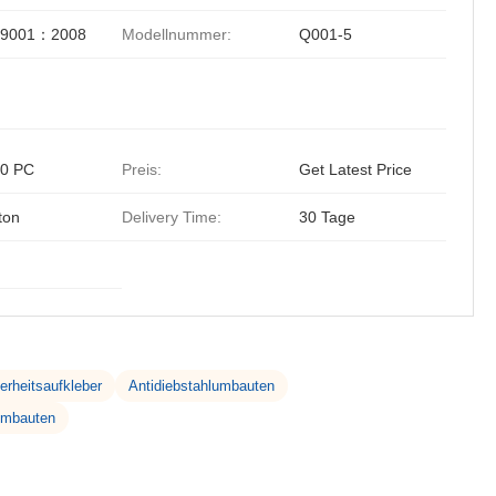
O9001：2008
Modellnummer:
Q001-5
0 PC
Preis:
Get Latest Price
ton
Delivery Time:
30 Tage
erheitsaufkleber
Antidiebstahlumbauten
sumbauten