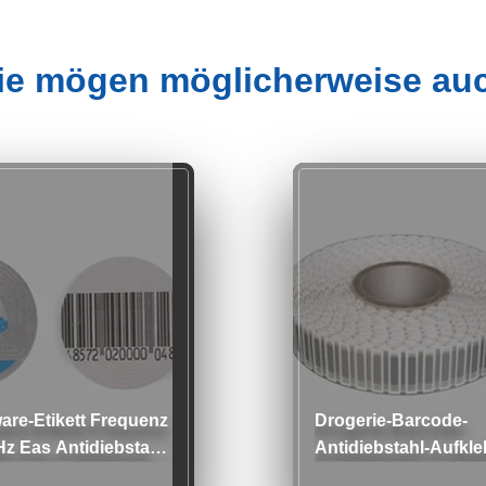
ie mögen möglicherweise au
are-Etikett Frequenz
Drogerie-Barcode-
z Eas Antidiebstahl-
Antidiebstahl-Aufkle
rheitssystem für
Rolle/magnetische