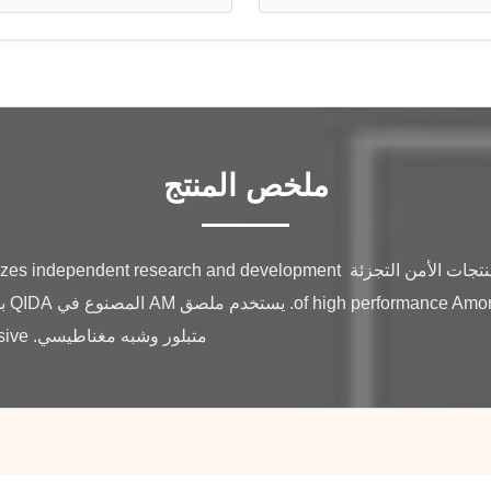
ملخص المنتج
تسميات AM دون الغراء تسميات منتجات الأمن التجزئة search and development
متبلور وشبه مغناطيسي. Deliver excellent Comprehensive ...