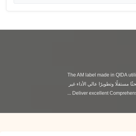
The AM label made in QIDA utilizes independent re 
of high performance Amorphous and Semi magnetic. يستخدم ملصق AM المصنوع في QIDA بحثًا مستقلًا وتطويرًا عالي الأداء غير 