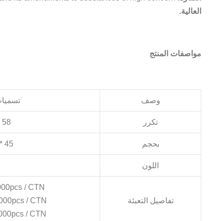
العالية.
مواصفات المنتج
وصف
تسميات
تكرر
58 كيلو هرتز
بحجم
45 * 10.8 ملم
اللون
25000pcs / CTN (تنسيق 
تفاصيل التعبئة
20000pcs / CTN (تنسيق ف
20000pcs / CTN ((تنسيق الو