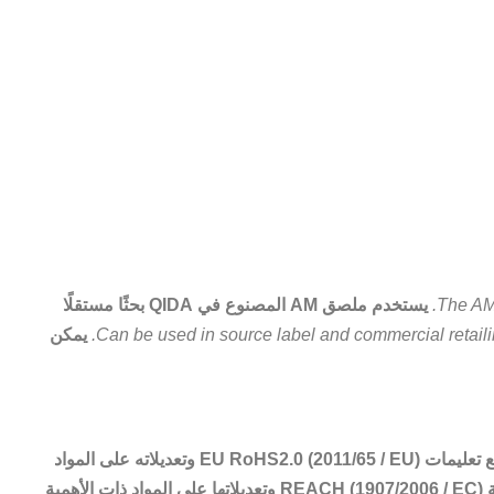
The AM
يستخدم ملصق AM المصنوع في QIDA بحثًا مستقلًا
Can be used in source label and commercial retailin
يمكن
يتوافق منتجنا مع تعليمات EU RoHS2.0 (2011/65 / EU) وتعديلاته على المواد
الامتثال للائحة REACH (1907/2006 / EC) وتعديلاتها على المواد ذات الأهمية