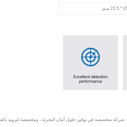
تعد شركة Guangzhou Qida Material & Technology Co.، Ltd. شركة متخصصة في توفير حلول أمان التجز