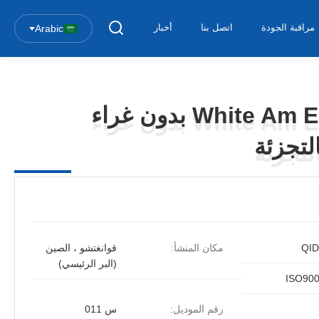
مراقبة الجودة
اتصل بنا
أخبار
Arabic
White Am EAS Soft Label بدون غراء
White Am EAS Soft Label بدون غراء
لتجزئة
لتجزئة
QI
مكان المنشأ:
قوانغتشو ، الصين
(البر الرئيسي)
ISO90
رقم الموديل:
س 011