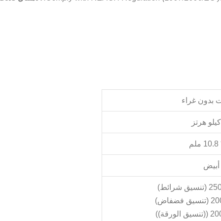
 بدون غراء
أبيض
شرائط)
ضفاض)
رقة))