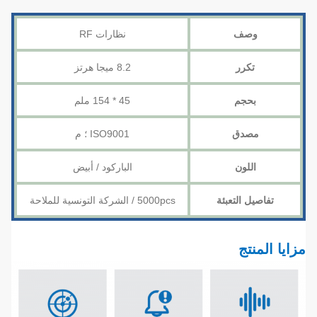
وصف
نظارات RF
تكرر
8.2 ميجا هرتز
بحجم
45 * 154 ملم
مصدق
ISO9001 ؛ م
اللون
الباركود / أبيض
تفاصيل التعبئة
5000pcs / الشركة التونسية للملاحة
مزايا المنتج