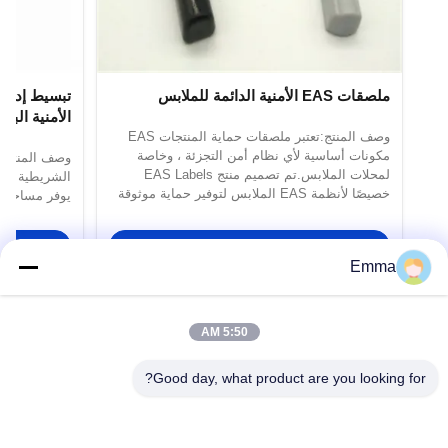
ملصقات EAS الأمنية الدائمة للملابس
تبسيط إدارة
وصف المنتج:تعتبر ملصقات حماية المنتجات EAS
شريط مزيف
مكونات أساسية لأي نظام أمن التجزئة ، وخاصة
وصف المنتج:ت
لمحلات الملابس.تم تصميم منتج EAS Labels
خصيصًا لأنظمة EAS الملابس لتوفير حماية موثوقة
يوفر مساحة كا
ضد السرقة وإزالة العناصر دون إذن. هذه العلامات
التعريف.المل
الأمنية EAS تأتي مع نوع الملصق الدائم، وضمان
الباركودلضمان
احصل على اقتباس
صلابة قوية وآمنة لمواد الملابس.مما ي...
اللازمة لحما
Emma
الشبكات لدينا
5:50 AM
Good day, what product are you looking for?
Guangzhou QIDA Material & Technology
Co., Ltd