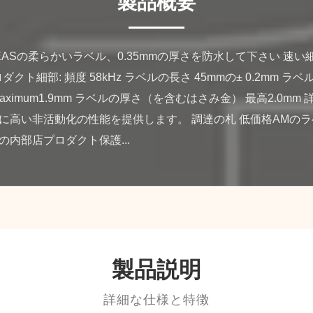
製品概要
気EASの柔らかいラベル、0.35mmの厚さを防水して下さい 速い細
ロダクト細部: 頻度 58kHz ラベルの長さ 45mmの± 0.2mm ラベル
imum1.9mm ラベルの厚さ（を含むはさみ金） 最高2.0mm 
に高い非活動化の性能を提供します。 調達の札 低価格AMの
内部店プロダクト保護...
製品説明
詳細な仕様と特徴