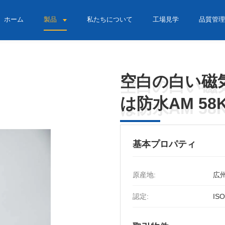
ホーム
製品
私たちについて
工場見学
品質管理
空白の白い磁
空白の白い磁
は防水AM 58
は防水AM 58
基本プロパティ
原産地:
広州
認定:
ISO