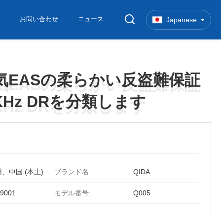
お問い合わせ
ニュース
Japanese
気EASの柔らかい反盗難保証
気EASの柔らかい反盗難保証
KHz DRを分類します
KHz DRを分類します
、中国 (本土)
ブランド名:
QIDA
9001
モデル番号:
Q005