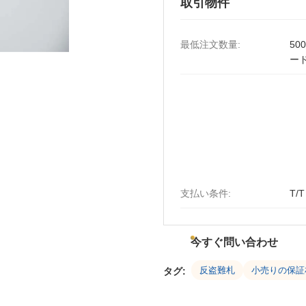
取引物件
最低注文数量:
50
ー
支払い条件:
T/T
今すぐ問い合わせ
反盗難札
小売りの保証
タグ: